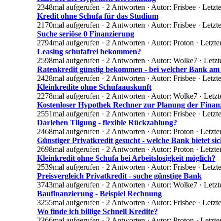
2348mal aufgerufen · 2 Antworten · Autor: Frisbee · Let
Kredit ohne Schufa für das Studium
2170mal aufgerufen · 2 Antworten · Autor: Frisbee · Letzt
Suche seriöse 0 Finanzierung
2794mal aufgerufen · 2 Antworten · Autor: Proton · Letzt
Leasing schufafrei bekommen?
2598mal aufgerufen · 2 Antworten · Autor: Wolke7 · Letz
Ratenkredit günstig bekommen - bei welcher Bank am
2428mal aufgerufen · 2 Antworten · Autor: Frisbee · Letz
Kleinkredite ohne Schufaauskunft
2278mal aufgerufen · 2 Antworten · Autor: Wolke7 · Letzt
Kostenloser Hypothek Rechner zur Planung der Finan
2551mal aufgerufen · 2 Antworten · Autor: Frisbee · Letzt
Darlehen Tilgung - flexible Rückzahlung?
2468mal aufgerufen · 2 Antworten · Autor: Proton · Letzt
Günstiger Privatkredit gesucht - welche Bank bietet si
2698mal aufgerufen · 2 Antworten · Autor: Proton · Letzte
Kleinkredit ohne Schufa bei Arbeitslosigkeit möglich?
2539mal aufgerufen · 2 Antworten · Autor: Frisbee · Letzt
Preisvergleich Privatkredit - suche günstige Bank
3743mal aufgerufen · 2 Antworten · Autor: Wolke7 · Letzt
Baufinanzierung - Beispiel Rechnung
3255mal aufgerufen · 2 Antworten · Autor: Frisbee · Letzt
Wo finde ich billige Schnell Kredite?
2366mal aufgerufen · 2 Antworten · Autor: Proton · Letzte