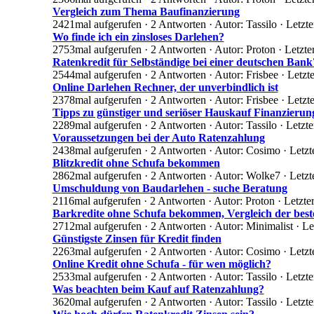
Vergleich zum Thema Baufinanzierung
2421mal aufgerufen · 2 Antworten · Autor: Tassilo · Letz
Wo finde ich ein zinsloses Darlehen?
2753mal aufgerufen · 2 Antworten · Autor: Proton · Letzt
Ratenkredit für Selbständige bei einer deutschen Bank
2544mal aufgerufen · 2 Antworten · Autor: Frisbee · Letz
Online Darlehen Rechner, der unverbindlich ist
2378mal aufgerufen · 2 Antworten · Autor: Frisbee · Letz
Tipps zu günstiger und seriöser Hauskauf Finanzierun
2289mal aufgerufen · 2 Antworten · Autor: Tassilo · Letz
Voraussetzungen bei der Auto Ratenzahlung
2438mal aufgerufen · 2 Antworten · Autor: Cosimo · Letzt
Blitzkredit ohne Schufa bekommen
2862mal aufgerufen · 2 Antworten · Autor: Wolke7 · Letzt
Umschuldung von Baudarlehen - suche Beratung
2116mal aufgerufen · 2 Antworten · Autor: Proton · Letzte
Barkredite ohne Schufa bekommen, Vergleich der bes
2712mal aufgerufen · 2 Antworten · Autor: Minimalist · L
Günstigste Zinsen für Kredit finden
2263mal aufgerufen · 2 Antworten · Autor: Cosimo · Letz
Online Kredit ohne Schufa - für wen möglich?
2533mal aufgerufen · 2 Antworten · Autor: Tassilo · Letz
Was beachten beim Kauf auf Ratenzahlung?
3620mal aufgerufen · 2 Antworten · Autor: Tassilo · Letzt