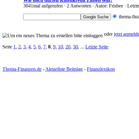
Wie hoch dürfen Ratenkredit Zinsen sein?
3041mal aufgerufen · 2 Antworten · Autor: Frisbee · Letzt
thema-fin
oder
jetzt anmeld
Seite
1
,
2
,
3
,
4
,
5
,
6
,
7
,
8
,
9
,
10
,
20
,
30
, ...
Letzte Seite
Thema-Finanzen.de
-
Aktuellste Beiträge
-
Finanzlexikon