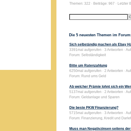
Themen: 322 · Beiträge: 967 · Letzter 
Die 5 neuesten Themen im Forum
Sich selbständig machen als Ebay Hän
3391mal aufgerufen · 3 Antworten · Autor
Forum: Selbständigkeit
Bitte um Ratenzahlung
6250mal aufgerufen · 2 Antworten · Aut
Forum: Rund ums Geld
Ab welcher Prämie lohnt sich ein W
5137mal aufgerufen · 2 Antworten · Auto
Forum: Geldanlage und Sparen
Die beste PKW Finanzierung?
5715mal aufgerufen · 3 Antworten · Aut
Forum: Finanzierung, Kredit und Darl
Muss man Negativzinsen seitens de