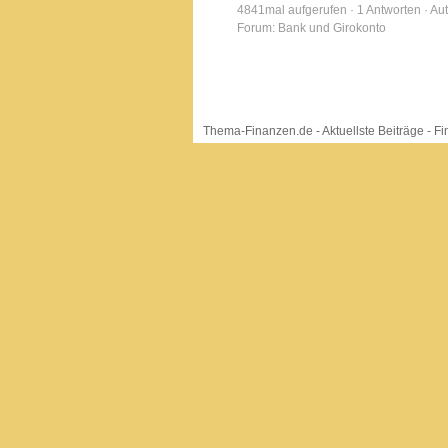
4841mal aufgerufen · 1 Antworten · Aut
Forum: Bank und Girokonto
Thema-Finanzen.de
-
Aktuellste Beiträge
-
Fi