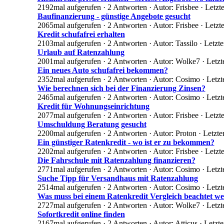
2192mal aufgerufen · 2 Antworten · Autor: Frisbee · Letzt
Baufinanzierung - günstige Angebote gesucht
2065mal aufgerufen · 2 Antworten · Autor: Frisbee · Letz
Kredit schufafrei erhalten
2103mal aufgerufen · 2 Antworten · Autor: Tassilo · Letzt
Urlaub auf Ratenzahlung
2001mal aufgerufen · 2 Antworten · Autor: Wolke7 · Letz
Ein neues Auto schufafrei bekommen?
2352mal aufgerufen · 2 Antworten · Autor: Cosimo · Letz
Wie berechnen sich bei der Finanzierung Zinsen?
2465mal aufgerufen · 2 Antworten · Autor: Cosimo · Letzt
Kredit für Wohnungseinrichtung
2077mal aufgerufen · 2 Antworten · Autor: Frisbee · Letz
Umschuldung Beratung gesucht
2200mal aufgerufen · 2 Antworten · Autor: Proton · Letzte
Ein günstiger Ratenkredit - wo ist er zu bekommen?
2202mal aufgerufen · 2 Antworten · Autor: Frisbee · Let
Die Fahrschule mit Ratenzahlung finanzieren?
2771mal aufgerufen · 2 Antworten · Autor: Cosimo · Letzt
Suche Tipp für Versandhaus mit Ratenzahlung
2514mal aufgerufen · 2 Antworten · Autor: Cosimo · Letzt
Was muss bei einem Ratenkredit Vergleich beachtet w
2727mal aufgerufen · 2 Antworten · Autor: Wolke7 · Letz
Sofortkredit online finden
2167mal aufgerufen · 2 Antworten · Autor: Atticus · Letz