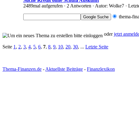
Suche Kredit ohne Schufa Auskunft
2489mal aufgerufen · 2 Antworten · Autor: Wolke7 · Letzt
thema-fin
oder
jetzt anmeld
Seite
1
,
2
,
3
,
4
,
5
,
6
,
7
,
8
,
9
,
10
,
20
,
30
, ...
Letzte Seite
Thema-Finanzen.de
-
Aktuellste Beiträge
-
Finanzlexikon