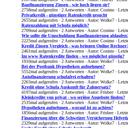
Baufinanzierung Zinsen - wie hoch liegen sie?
2758mal aufgerufen · 2 Antworten · Autor: Cosimo · Letz
Privatkredit - günstiger Ratenkredit gesucht
2655mal aufgerufen · 2 Antworten · Autor: Wolke7 · Letzt
Ratenzahlung mit Schufa möglich?
2709mal aufgerufen · 2 Antworten · Autor: Cosimo · Letz
Wie sollte die Umschuldung Baufinanzierung ablaufen
2225mal aufgerufen · 2 Antworten · Autor: Cosimo · Letzt
Kredit Zinsen Vergleich - was bringen Online Rechner
2461mal aufgerufen · 2 Antworten · Autor: Cosimo · Letzt
Im www Ratenkredite finden - wo möglichst günstig?
1910mal aufgerufen · 2 Antworten · Autor: Wolke7 · Letzt
Bei der Postbank Hypotheken aufnehmen?
5552mal aufgerufen · 2 Antworten · Autor: Wolke7 · Letz
Autofinanzierung schufafrei erhalten?
2263mal aufgerufen · 2 Antworten · Autor: Wolke7 · Letz
Kredit ohne Schufa Auskunft für Zahnersatz?
4197mal aufgerufen · 2 Antworten · Autor: Frisbee · Letzt
Kleinkredite von privat - wo seriöse Angebote finden?
2535mal aufgerufen · 2 Antworten · Autor: Wolke7 · Letzt
Hypotheken aufnehmen - worauf ist zu achten?
1856mal aufgerufen · 2 Antworten · Autor: Frisbee · Letz
Finanzierung über die Schweizer Versicherung Helveti
2329mal aufgerufen · 2 Antworten · Autor: Wolke7 · Letzt