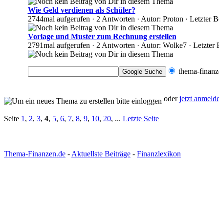
Wie Geld verdienen als Schüler?
2744mal aufgerufen · 2 Antworten · Autor: Proton · Letzter
Vorlage und Muster zum Rechnung erstellen
2791mal aufgerufen · 2 Antworten · Autor: Wolke7 · Letzter
thema-finanz
oder
jetzt anmeld
Seite
1
,
2
,
3
,
4
,
5
,
6
,
7
,
8
,
9
,
10
,
20
, ...
Letzte Seite
Thema-Finanzen.de
-
Aktuellste Beiträge
-
Finanzlexikon