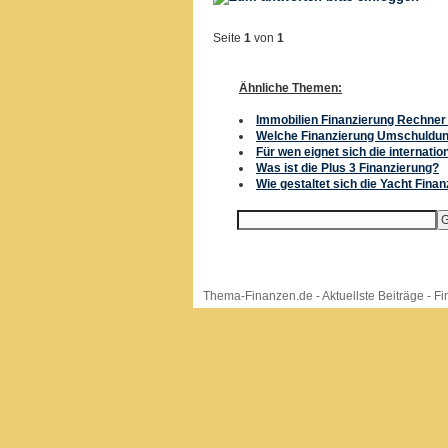
Seite
1
von
1
Ähnliche Themen:
Immobilien Finanzierung Rechner 
Welche Finanzierung Umschuldu
Für wen eignet sich die internati
Was ist die Plus 3 Finanzierung?
Wie gestaltet sich die Yacht Fina
Thema-Finanzen.de
-
Aktuellste Beiträge
-
Fi