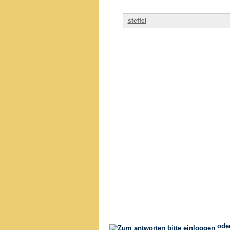
steffel
ode