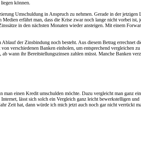
 liegen können.
nzierung Umschuldung in Anspruch zu nehmen. Gerade in der jetzigen La
 Medien erfährt man, dass die Krise zwar noch lange nicht vorbei ist, 
Zinssätze in den nächsten Monaten wieder ansteigen. Mit einem Forwar
 Ablauf der Zinsbindung noch besteht. Aus diesem Betrag errechnet d
t von verschiedenen Banken einholen, um entsprechend vergleichen zu 
ut, ab wann ihr Bereitstellungszinsen zahlen müsst. Manche Banken verzi
nn man einen Kredit umschulden möchte. Dazu vergleicht man ganz ein
ternet, lässt sich solch ein Vergleich ganz leicht bewerkstelligen und
Jahr Zeit hat, dann würde ich mich jetzt auch noch gar nicht verrückt