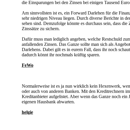
die Einsparungen bei den Zinsen bei einigen Tausend Euro
Am sinnvollsten ist es, ein Forward Darlehen für die Fina
sehr niedrigen Niveau liegen. Durch diverse Berichte in den
sehen sind. Demzufolge könnte es durchaus sein, dass die 
Zinssätze zu sichern.
Dafür muss man lediglich angeben, welche Restschuld zum
anfallenden Zinsen. Das Ganze sollte man sich als Angebo
Darlehens. Dabei gilt es in eurem Fall, dass ihr noch scha
dadurch könnt ihr nochmals kräftig sparen.
FeWo
Normalerweise ist es ja nun wirklich kein Hexenwerk, we
oder auch von anderen Banken. Mit den Kreditrechnern im In
Kreditanbieter aufgelistet. Aber wenn das Ganze noch ein 
eigenen Hausbank abwarten.
helgie