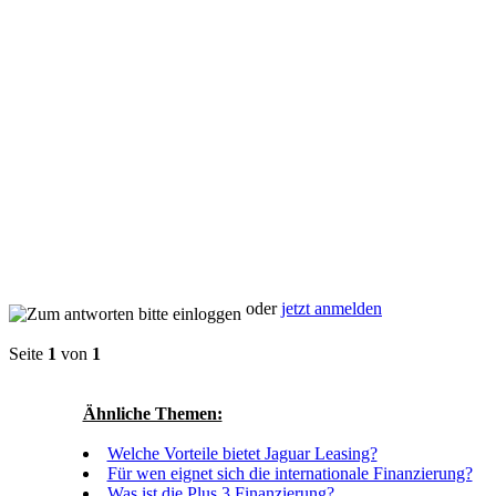
oder
jetzt anmelden
Seite
1
von
1
Ähnliche Themen:
Welche Vorteile bietet Jaguar Leasing?
Für wen eignet sich die internationale Finanzierung?
Was ist die Plus 3 Finanzierung?