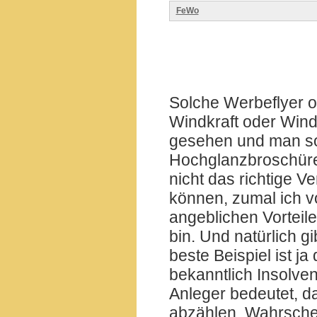
FeWo
Solche Werbeflyer o
Windkraft oder Wind
gesehen und man soll
Hochglanzbroschüre
nicht das richtige V
können, zumal ich v
angeblichen Vorteil
bin. Und natürlich g
beste Beispiel ist j
bekanntlich Insolve
Anleger bedeutet, da
abzählen. Wahrschei