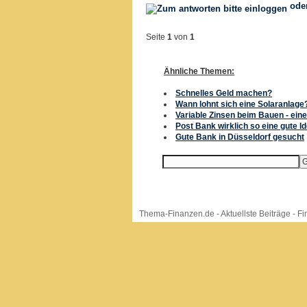
ode
Seite
1
von
1
Ähnliche Themen:
Schnelles Geld machen?
Wann lohnt sich eine Solaranlage
Variable Zinsen beim Bauen - eine
Post Bank wirklich so eine gute I
Gute Bank in Düsseldorf gesucht
Thema-Finanzen.de
-
Aktuellste Beiträge
-
Fi