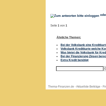
ode
Seite
1
von
1
Ähnliche Themen:
Bei der Volksbank eine Kreditkar
Volksbank Kreditkarte welche Ko
Was bietet die Volksbank für Kred
Bei der Finanzierung Zinsen bere
Extra Kredit benötigt
Thema-Finanzen.de
-
Aktuellste Beiträge
-
Fi