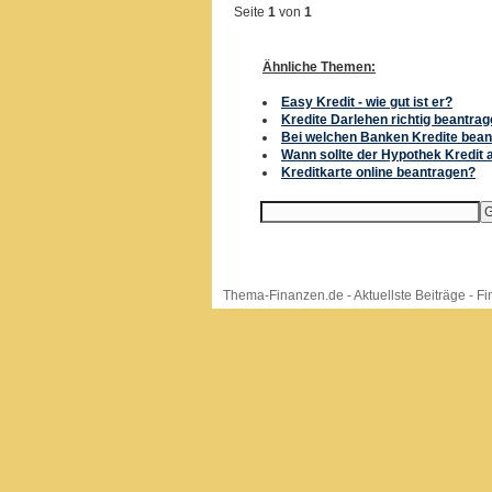
Seite
1
von
1
Ähnliche Themen:
Easy Kredit - wie gut ist er?
Kredite Darlehen richtig beantra
Bei welchen Banken Kredite bea
Wann sollte der Hypothek Kredit
Kreditkarte online beantragen?
Thema-Finanzen.de
-
Aktuellste Beiträge
-
Fi