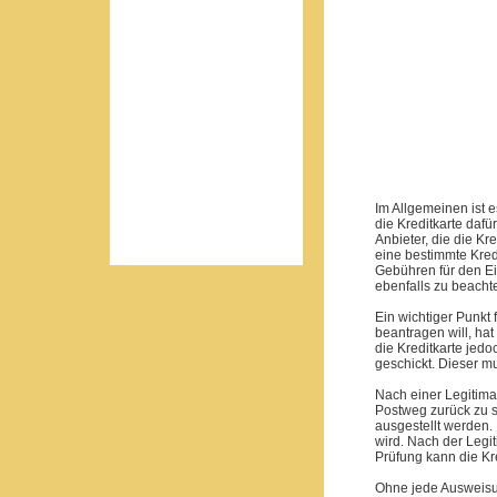
Im Allgemeinen ist e
die Kreditkarte dafü
Anbieter, die die Kr
eine bestimmte Kred
Gebühren für den Ei
ebenfalls zu beachte
Ein wichtiger Punkt 
beantragen will, ha
die Kreditkarte jedo
geschickt. Dieser m
Nach einer Legitimat
Postweg zurück zu s
ausgestellt werden. 
wird. Nach der Legi
Prüfung kann die Kre
Ohne jede Ausweisu