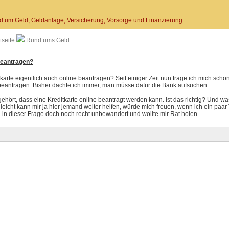
d um Geld, Geldanlage, Versicherung, Vorsorge und Finanzierung
tseite
Rund ums Geld
 beantragen?
tkarte eigentlich auch online beantragen? Seit einiger Zeit nun trage ich mich sch
 beantragen. Bisher dachte ich immer, man müsse dafür die Bank aufsuchen.
gehört, dass eine Kreditkarte online beantragt werden kann. Ist das richtig? Und w
lleicht kann mir ja hier jemand weiter helfen, würde mich freuen, wenn ich ein pa
h in dieser Frage doch noch recht unbewandert und wollte mir Rat holen.