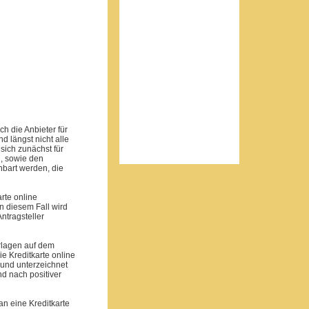
ch die Anbieter für
d längst nicht alle
sich zunächst für
, sowie den
bart werden, die
arte online
n diesem Fall wird
ntragsteller
erlagen auf dem
e Kreditkarte online
 und unterzeichnet
d nach positiver
n eine Kreditkarte