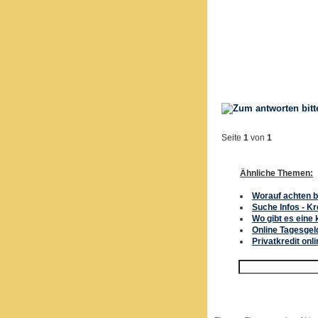
Seite
1
von
1
Ähnliche Themen:
Worauf achten be
Suche Infos - K
Wo gibt es eine
Online Tagesgel
Privatkredit onli