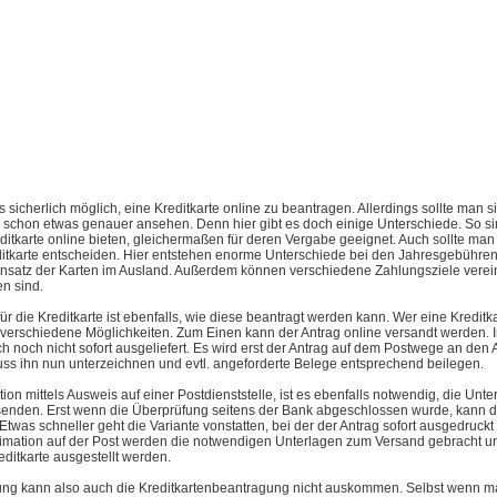
s sicherlich möglich, eine Kreditkarte online zu beantragen. Allerdings sollte man si
r schon etwas genauer ansehen. Denn hier gibt es doch einige Unterschiede. So sin
editkarte online bieten, gleichermaßen für deren Vergabe geeignet. Auch sollte man 
itkarte entscheiden. Hier entstehen enorme Unterschiede bei den Jahresgebühren
nsatz der Karten im Ausland. Außerdem können verschiedene Zahlungsziele verein
n sind.
für die Kreditkarte ist ebenfalls, wie diese beantragt werden kann. Wer eine Kreditk
t verschiedene Möglichkeiten. Zum Einen kann der Antrag online versandt werden. I
ch noch nicht sofort ausgeliefert. Es wird erst der Antrag auf dem Postwege an den A
uss ihn nun unterzeichnen und evtl. angeforderte Belege entsprechend beilegen.
ion mittels Ausweis auf einer Postdienststelle, ist es ebenfalls notwendig, die Unt
enden. Erst wenn die Überprüfung seitens der Bank abgeschlossen wurde, kann di
Etwas schneller geht die Variante vonstatten, bei der der Antrag sofort ausgedruckt
timation auf der Post werden die notwendigen Unterlagen zum Versand gebracht un
ditkarte ausgestellt werden.
ng kann also auch die Kreditkartenbeantragung nicht auskommen. Selbst wenn ma