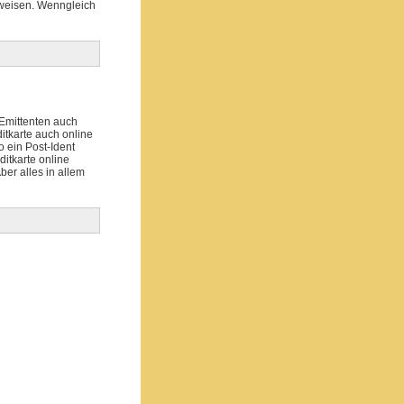
zuweisen. Wenngleich
 Emittenten auch
itkarte auch online
o ein Post-Ident
itkarte online
er alles in allem