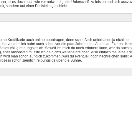
ann, ist es doch nach wie vor notwendig, die Unterschrift zu leisten und sich aus
ank, sondern auf einer Poststelle geschieht.
ine Kreditkarte auch online beantragen, denn schließlich unterhalten ja nicht alle
sucherverkehr. Ich habe auch schon vor ein paar Jahren eine American Express Kred
f alles völlig reibungslos ab. Soweit ich mich da noch erinnern kann, war da auch s
 aber ansonsten musste ich da nichts weiter einreichen. Also einfach mal eine Kred
 wird man schon auf dich zukommen, was du eventuell noch nachreichen sollst. Ab
prozess schon ziemlich reibungslos über die Bühne.