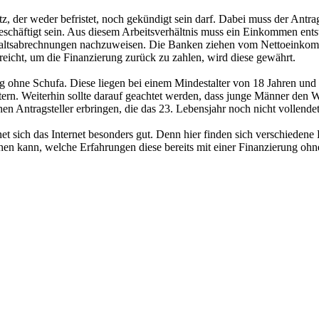
tz, der weder befristet, noch gekündigt sein darf. Dabei muss der Antrag
schäftigt sein. Aus diesem Arbeitsverhältnis muss ein Einkommen ents
Gehaltsabrechnungen nachzuweisen. Die Banken ziehen vom Nettoeinkom
icht, um die Finanzierung zurück zu zahlen, wird diese gewährt.
ng ohne Schufa. Diese liegen bei einem Mindestalter von 18 Jahren un
rn. Weiterhin sollte darauf geachtet werden, dass junge Männer den We
en Antragsteller erbringen, die das 23. Lebensjahr noch nicht vollende
t sich das Internet besonders gut. Denn hier finden sich verschiedene 
hen kann, welche Erfahrungen diese bereits mit einer Finanzierung oh