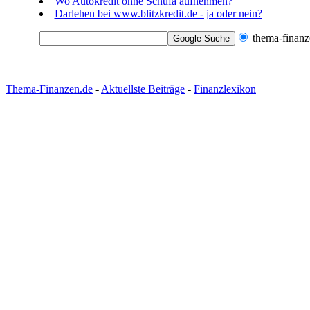
Wo Autokredit ohne Schufa aufnehmen?
Darlehen bei www.blitzkredit.de - ja oder nein?
thema-finanz
Thema-Finanzen.de
-
Aktuellste Beiträge
-
Finanzlexikon