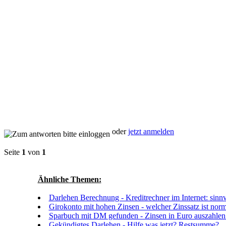
oder
jetzt anmelden
Seite
1
von
1
Ähnliche Themen:
Darlehen Berechnung - Kreditrechner im Internet: sinnv
Girokonto mit hohen Zinsen - welcher Zinssatz ist norm
Sparbuch mit DM gefunden - Zinsen in Euro auszahlen
Gekündigtes Darlehen - Hilfe was jetzt? Restsumme?