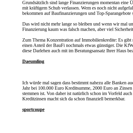
Grundsätzlich sind lange Finanzierungen momentan eine Üb
mit kräftigem Schub verlassen. Wem es noch nicht aufgefall
bekommen auf Baufinanzierungen und Top-Sparangebote s
Das wird nicht mehr lange so bleiben und wenn wir mal unte
Finanzierung kaum was falsch machen, aber viel Sicherhei
Zum Thema Konzentration auf Immobilienkredite: Es gibt 
einen Anteil der BauFi nochmals etwas günstiger. Die KfW i
diese Darlehen auch mit im Beratungsansatz Ihrer Haus beac
Daeumling
Ich würde mal sagen dass bestimmt nahezu alle Banken au
Jahr bei 100.000 Euro Kreditsumme, 2000 Euro an Zinsen z
stemmen ist. Von daher ist natürlich schon im Vorfeld auc
Kreditzinsen macht sich da schon finanziell bemerkbar.
sportcoupe