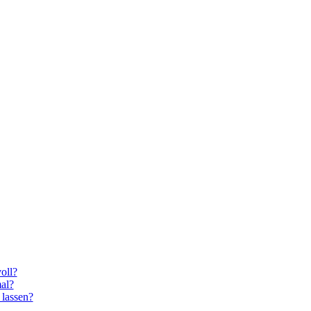
oll?
al?
 lassen?