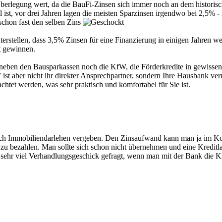
erlegung wert, da die BauFi-Zinsen sich immer noch an dem historisc
 ist, vor drei Jahren lagen die meisten Sparzinsen irgendwo bei 2,5% -
chon fast den selben Zins
rstellen, dass 3,5% Zinsen für eine Finanzierung in einigen Jahren wen
t gewinnen.
neben den Bausparkassen noch die KfW, die Förderkredite in gewisse
st aber nicht ihr direkter Ansprechpartner, sondern Ihre Hausbank vermi
htet werden, was sehr praktisch und komfortabel für Sie ist.
ch Immobiliendarlehen vergeben. Den Zinsaufwand kann man ja im Kop
u bezahlen. Man sollte sich schon nicht übernehmen und eine Kreditlau
h sehr viel Verhandlungsgeschick gefragt, wenn man mit der Bank die Kr