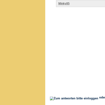
Minky85
ode