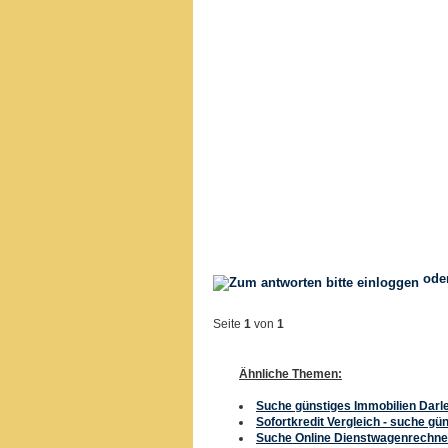
ode
Seite
1
von
1
Ähnliche Themen:
Suche günstiges Immobilien Darl
Sofortkredit Vergleich - suche gü
Suche Online Dienstwagenrechne