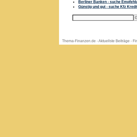
Berliner Banken - suche Empfehlu
Günstig und gut - suche Kfz Kredi
Thema-Finanzen.de
-
Aktuellste Beiträge
-
Fi