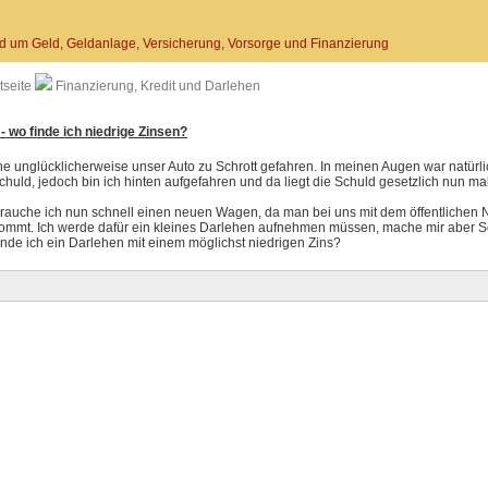
d um Geld, Geldanlage, Versicherung, Vorsorge und Finanzierung
tseite
Finanzierung, Kredit und Darlehen
- wo finde ich niedrige Zinsen?
he unglücklicherweise unser Auto zu Schrott gefahren. In meinen Augen war natürli
huld, jedoch bin ich hinten aufgefahren und da liegt die Schuld gesetzlich nun mal
rauche ich nun schnell einen neuen Wagen, da man bei uns mit dem öffentlichen 
 kommt. Ich werde dafür ein kleines Darlehen aufnehmen müssen, mache mir aber
inde ich ein Darlehen mit einem möglichst niedrigen Zins?