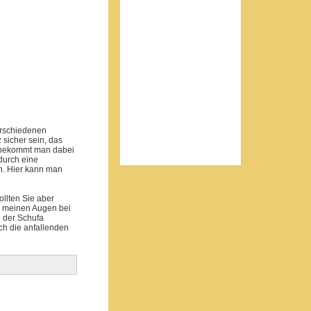
erschiedenen
 sicher sein, das
e bekommt man dabei
durch eine
en. Hier kann man
llten Sie aber
in meinen Augen bei
i der Schufa
ch die anfallenden