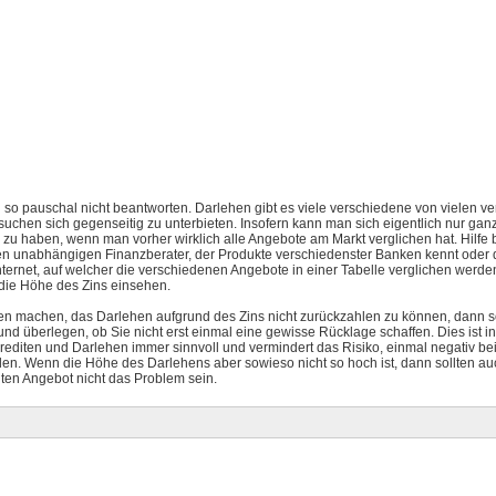
so pauschal nicht beantworten. Darlehen gibt es viele verschiedene von vielen v
suchen sich gegenseitig zu unterbieten. Insofern kann man sich eigentlich nur ganz
 zu haben, wenn man vorher wirklich alle Angebote am Markt verglichen hat. Hilf
n unabhängigen Finanzberater, der Produkte verschiedenster Banken kennt oder 
Internet, auf welcher die verschiedenen Angebote in einer Tabelle verglichen werd
die Höhe des Zins einsehen.
n machen, das Darlehen aufgrund des Zins nicht zurückzahlen zu können, dann so
 und überlegen, ob Sie nicht erst einmal eine gewisse Rücklage schaffen. Dies ist 
editen und Darlehen immer sinnvoll und vermindert das Risiko, einmal negativ be
en. Wenn die Höhe des Darlehens aber sowieso nicht so hoch ist, dann sollten au
ten Angebot nicht das Problem sein.