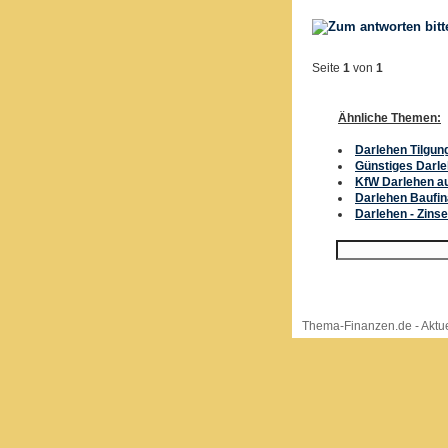
Seite
1
von
1
Ähnliche Themen:
Darlehen Tilgung
Günstiges Darle
KfW Darlehen a
Darlehen Baufin
Darlehen - Zinse
Thema-Finanzen.de
-
Aktue