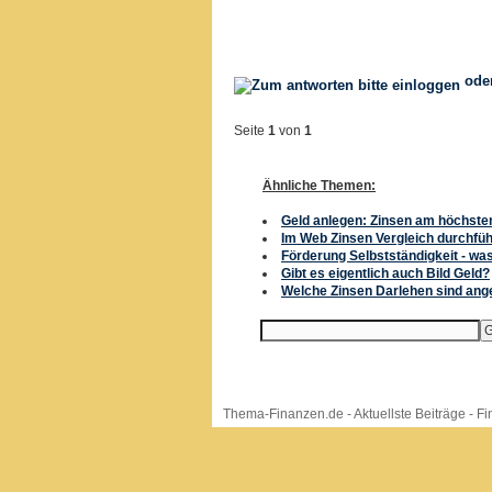
ode
Seite
1
von
1
Ähnliche Themen:
Geld anlegen: Zinsen am höchste
Im Web Zinsen Vergleich durchfü
Förderung Selbstständigkeit - was
Gibt es eigentlich auch Bild Geld?
Welche Zinsen Darlehen sind ang
Thema-Finanzen.de
-
Aktuellste Beiträge
-
Fi