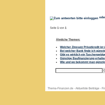
ode
Seite
1
von
1
Ähnliche Themen:
Welcher Zinssatz Privatkredit ist 
Bei welcher Bank finde ich günst
Gibt es wirklich ein Taschengeld
Günstige Baufinanzierung erhalt
Wie und wo bekommt man günstig
Thema-Finanzen.de
-
Aktuellste Beiträge
-
Fi