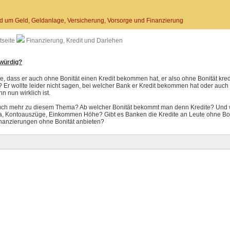
d um Geld, Geldanlage, Versicherung, Vorsorge und Finanzierung
tseite
Finanzierung, Kredit und Darlehen
twürdig?
, dass er auch ohne Bonität einen Kredit bekommen hat, er also ohne Bonität kredi
 Er wollte leider nicht sagen, bei welcher Bank er Kredit bekommen hat oder auch 
n nun wirklich ist.
ch mehr zu diesem Thema? Ab welcher Bonität bekommt man denn Kredite? Und 
a, Kontoauszüge, Einkommen Höhe? Gibt es Banken die Kredite an Leute ohne Bo
nanzierungen ohne Bonität anbieten?