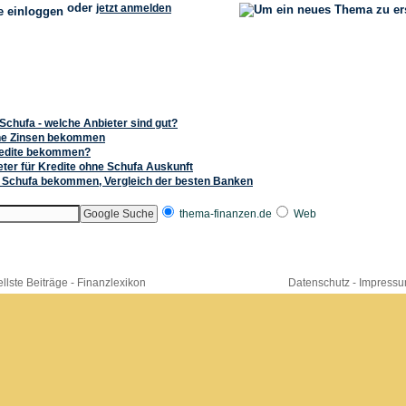
oder
jetzt anmelden
 Schufa - welche Anbieter sind gut?
hne Zinsen bekommen
redite bekommen?
eter für Kredite ohne Schufa Auskunft
 Schufa bekommen, Vergleich der besten Banken
thema-finanzen.de
Web
llste Beiträge
-
Finanzlexikon
Datenschutz
-
Impress