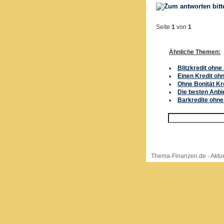
Seite
1
von
1
Ähnliche Themen:
Blitzkredit ohne
Einen Kredit o
Ohne Bonität K
Die besten Anbi
Barkredite ohne
Thema-Finanzen.de
-
Aktue