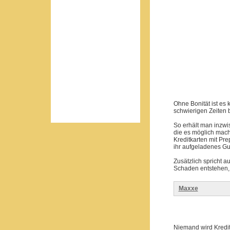
Ohne Bonität ist es
schwierigen Zeiten 
So erhält man inzwi
die es möglich mac
Kreditkarten mit Pre
ihr aufgeladenes G
Zusätzlich spricht a
Schaden entstehen, 
Maxxe
Niemand wird Kredit