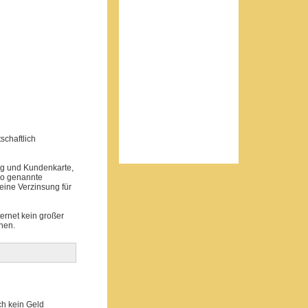
schaftlich
ng und Kundenkarte,
so genannte
leine Verzinsung für
ternet kein großer
nen.
ch kein Geld