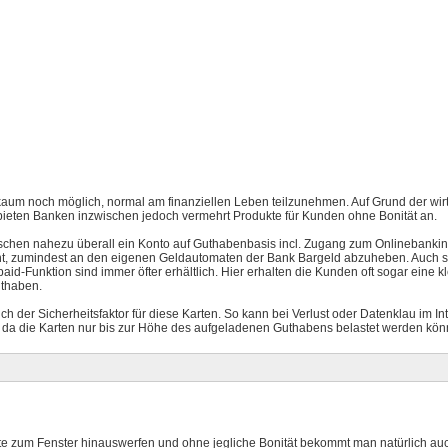
 kaum noch möglich, normal am finanziellen Leben teilzunehmen. Auf Grund der wirt
bieten Banken inzwischen jedoch vermehrt Produkte für Kunden ohne Bonität an.
schen nahezu überall ein Konto auf Guthabenbasis incl. Zugang zum Onlinebanki
ht, zumindest an den eigenen Geldautomaten der Bank Bargeld abzuheben. Auch 
paid-Funktion sind immer öfter erhältlich. Hier erhalten die Kunden oft sogar eine k
uthaben.
uch der Sicherheitsfaktor für diese Karten. So kann bei Verlust oder Datenklau im In
da die Karten nur bis zur Höhe des aufgeladenen Guthabens belastet werden kön
e zum Fenster hinauswerfen und ohne jegliche Bonität bekommt man natürlich au