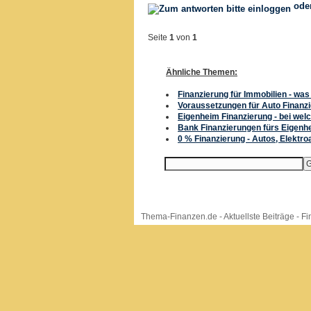
ode
Seite
1
von
1
Ähnliche Themen:
Finanzierung für Immobilien - wa
Voraussetzungen für Auto Finanz
Eigenheim Finanzierung - bei we
Bank Finanzierungen fürs Eigenh
0 % Finanzierung - Autos, Elektroa
Thema-Finanzen.de
-
Aktuellste Beiträge
-
Fi