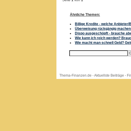
Seite
1
von
1
Ähnliche Themen:
Billige Kredite - welche Anbieter
Überweisung rückgängig machen -
Dispo ausgeschöpft - brauche abe
Wie kann ich reich werden? Brauc
Wie macht man schnell Geld? Gel
Thema-Finanzen.de
-
Aktuellste Beiträge
-
Fi