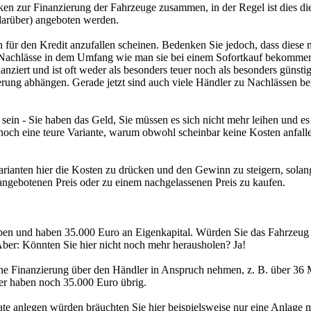
nken zur Finanzierung der Fahrzeuge zusammen, in der Regel ist dies 
 darüber) angeboten werden.
en für den Kredit anzufallen scheinen. Bedenken Sie jedoch, dass diese 
ar Nachlässe in dem Umfang wie man sie bei einem Sofortkauf bekommen
ziert und ist oft weder als besonders teuer noch als besonders günstig 
rung abhängen. Gerade jetzt sind auch viele Händler zu Nachlässen bere
 sein - Sie haben das Geld, Sie müssen es sich nicht mehr leihen und es
 noch eine teure Variante, warum obwohl scheinbar keine Kosten anfal
ianten hier die Kosten zu drücken und den Gewinn zu steigern, solang
angebotenen Preis oder zu einem nachgelassenen Preis zu kaufen.
en und haben 35.000 Euro an Eigenkapital. Würden Sie das Fahrzeug 
 Aber: Könnten Sie hier nicht noch mehr herausholen? Ja!
ine Finanzierung über den Händler in Anspruch nehmen, z. B. über 36 Mo
ber haben noch 35.000 Euro übrig.
te anlegen würden bräuchten Sie hier beispielsweise nur eine Anlage 