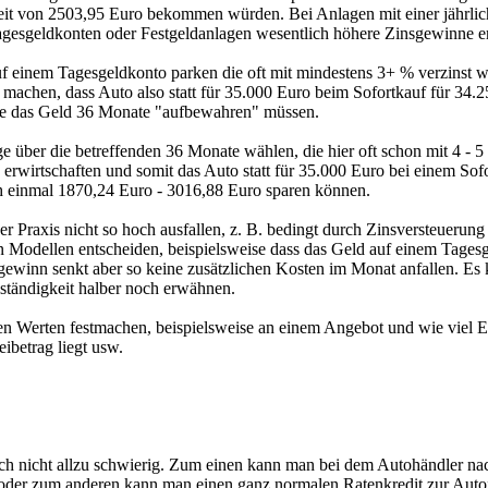
fzeit von 2503,95 Euro bekommen würden. Bei Anlagen mit einer jährl
Tagesgeldkonten oder Festgeldanlagen wesentlich höhere Zinsgewinne er
f einem Tagesgeldkonto parken die oft mit mindestens 3+ % verzinst 
achen, dass Auto also statt für 35.000 Euro beim Sofortkauf für 34.
sie das Geld 36 Monate "aufbewahren" müssen.
age über die betreffenden 36 Monate wählen, die hier oft schon mit 4 - 
rwirtschaften und somit das Auto statt für 35.000 Euro bei einem Sof
 einmal 1870,24 Euro - 3016,88 Euro sparen können.
 Praxis nicht so hoch ausfallen, z. B. bedingt durch Zinsversteuerung 
Modellen entscheiden, beispielsweise dass das Geld auf einem Tagesg
inn senkt aber so keine zusätzlichen Kosten im Monat anfallen. Es ka
llständigkeit halber noch erwähnen.
en Werten festmachen, beispielsweise an einem Angebot und wie viel E
betrag liegt usw.
ich nicht allzu schwierig. Zum einen kann man bei dem Autohändler na
n oder zum anderen kann man einen ganz normalen Ratenkredit zur Auto