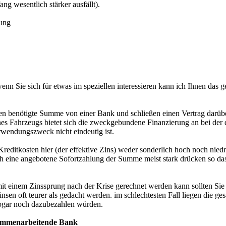
g wesentlich stärker ausfällt).
rung
enn Sie sich für etwas im speziellen interessieren kann ich Ihnen das g
hnen benötigte Summe von einer Bank und schließen einen Vertrag darüb
 Fahrzeugs bietet sich die zweckgebundene Finanzierung an bei der das 
erwendungszweck nicht eindeutig ist.
Kreditkosten hier (der effektive Zins) weder sonderlich hoch noch nied
 eine angebotene Sofortzahlung der Summe meist stark drücken so dass
t einem Zinssprung nach der Krise gerechnet werden kann sollten Sie si
nsen oft teurer als gedacht werden. im schlechtesten Fall liegen die ge
 sogar noch dazubezahlen würden.
sammenarbeitende Bank