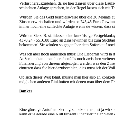
Verlust herauszugehen, da sie hier Zinsen über diese Lau
schlechten Anlage sprechen, in der Regel lassen sich mit 
Würden Sie das Geld beispielsweise über die 36 Monate au
Zinsen erwirtschaften und würden so 745,45 Euro Gewinn m
immer noch eine schlechte Anlage wenn sie wissen, dass 
Würden Sie z. B. stattdessen eine kurzfristige Festgeldanl
4370,24 - 5516,88 Euro an Zinsgewinnen bis zum Stichtag e
bekommen! Sie würden so gegenüber dem Sofortkauf noch
Was ich aber noch anmerken muss: Die Ersparnis wird in der
Außerdem kann man hier ebenfalls noch zwischen weiteren 
Finanzierung von diesem abgezogen werden was den Zinsgew
eintreten dass Sie hier dazubezahlen, dies muss ich der Vo
Ob sich dieser Weg lohnt, müsste man hier also an konkret
möglichen anderen Einkünften mit denen man über dem Frei
Banker
Eine günstige Autofinanzierung zu bekommen, ist ja wirkl
kann er ja gerade eine Null Prozent Finanzierung anbiete