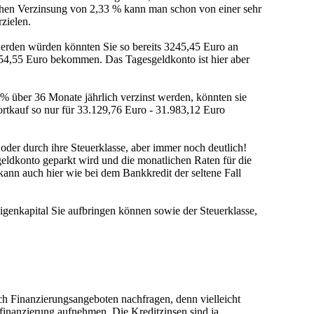
ichen Verzinsung von 2,33 % kann man schon von einer sehr
zielen.
werden würden könnten Sie so bereits 3245,45 Euro an
254,55 Euro bekommen. Das Tagesgeldkonto ist hier aber
5 % über 36 Monate jährlich verzinst werden, könnten sie
ortkauf so nur für 33.129,76 Euro - 31.983,12 Euro
oder durch ihre Steuerklasse, aber immer noch deutlich!
eldkonto geparkt wird und die monatlichen Raten für die
nn auch hier wie bei dem Bankkredit der seltene Fall
igenkapital Sie aufbringen können sowie der Steuerklasse,
ch Finanzierungsangeboten nachfragen, denn vielleicht
finanzierung aufnehmen. Die Kreditzinsen sind ja