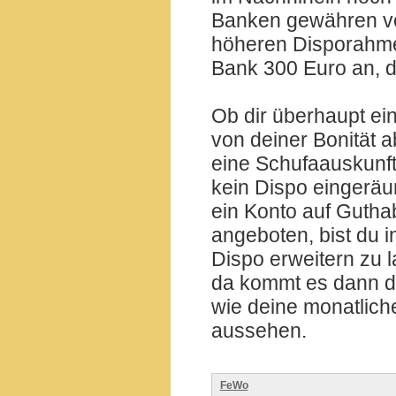
Banken gewähren von
höheren Disporahmen
Bank 300 Euro an, di
Ob dir überhaupt ei
von deiner Bonität a
eine Schufaauskunft e
kein Dispo eingeräum
ein Konto auf Guthab
angeboten, bist du 
Dispo erweitern zu l
da kommt es dann dr
wie deine monatlic
aussehen.
FeWo