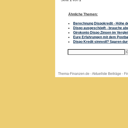
Seite
1
von
1
Ähnliche Themen:
Berechnung Dispokredit - Höhe d
Dispo ausgeschöpft - brauche abe
Girokonto Dispo Zinsen im Vergle
Eure Erfahrungen mit dem Postba
Dispo Kredit sinnvoll? Sparen du
Thema-Finanzen.de
-
Aktuellste Beiträge
-
Fi