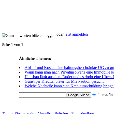
oder
jetzt anmelden
Seite
1
von
1
Ähnliche Themen:
Ablauf und Kosten eine haftungsbeschränkte UG zu g
Wann kann man nach Privatinsolvenz eine Immobilie k
Hausbau läuft aus dem Ruder und es droht eine Übers
Günstiger Kreditanbieter für Mietkaution gesucht
Welche Nachteile kann eine Kreditumschuldung bringe
thema-fin
Thema-Finanzen.de
-
Aktuellste Beiträge
-
Finanzlexikon