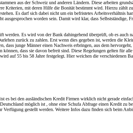
 stammen aus der Schweiz und anderen Ländern. Diese arbeiten grundsä
re Kriterien, mit deren Hilfe die Bonität bestimmt wird. Hierzu zählt zu
estehen. Es darf sich dabei nicht um ein befristetes Arbeitsverhältnis h
ht ausgesprochen worden sein. Damit wird klar, dass Selbstständige, 
 werden. Es wird von der Bank dahingehend überprüft, ob es auch na
rlehen zurück zu zahlen. Erst wenn dies gegeben ist, werden die Klein
n, dass junge Männer einen Nachweis erbringen, aus dem hervorgeht, das
sen können, dass sie davon befreit sind. Diese Regelungen gelten für a
r wird auf 55 bis 58 Jahre festgelegt. Hier weichen die verschiedenen B
st es bei den ausländischen Kredit Firmen wirklich nicht gerade einf
n Deutschland möglich ist , ohne eine Schufa Abfrage einen Kredit zu 
r Verfügung gestellt werden. Weitere Infos dazu finden sich beim Anb