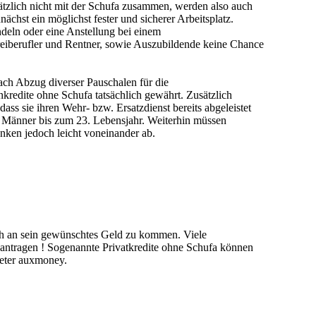
tzlich nicht mit der Schufa zusammen, werden also auch
nächst ein möglichst fester und sicherer Arbeitsplatz.
andeln oder eine Anstellung bei einem
Freiberufler und Rentner, sowie Auszubildende keine Chance
ch Abzug diverser Pauschalen für die
kredite ohne Schufa tatsächlich gewährt. Zusätzlich
s sie ihren Wehr- bzw. Ersatzdienst bereits abgeleistet
lle Männer bis zum 23. Lebensjahr. Weiterhin müssen
anken jedoch leicht voneinander ab.
ach an sein gewünschtes Geld zu kommen. Viele
beantragen ! Sogenannte Privatkredite ohne Schufa können
ieter auxmoney.