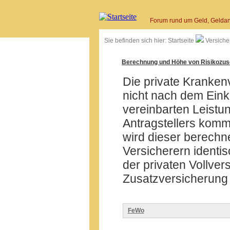
Forum rund um Geld, Geldan
Sie befinden sich hier:
Startseite
Versiche
Berechnung und Höhe von Risikozus
Die private Kranken
nicht nach dem Ein
vereinbarten Leist
Antragstellers komm
wird dieser berechne
Versicherern identi
der privaten Vollver
Zusatzversicherun
FeWo