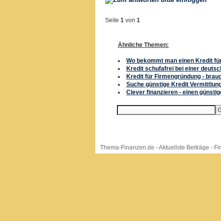
Seite
1
von
1
Ähnliche Themen:
Wo bekommt man einen Kredit für
Kredit schufafrei bei einer deu
Kredit für Firmengründung - bra
Suche günstige Kredit Vermittlun
Clever finanzieren - einen günsti
Thema-Finanzen.de
-
Aktuellste Beiträge
-
Fi