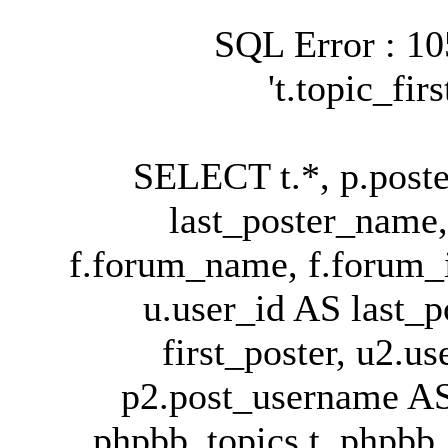
SQL Error : 1
't.topic_fir
SELECT t.*, p.post
last_poster_name,
f.forum_name, f.forum_i
u.user_id AS last_
first_poster, u2.us
p2.post_username A
phpbb_topics t, phpb