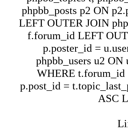
phpbb_posts p2 ON p2.po
LEFT OUTER JOIN phpb
f.forum_id LEFT OUT
p.poster_id = u.u
phpbb_users u2 ON u
WHERE t.forum_id 
p.post_id = t.topic_las
ASC L
Li